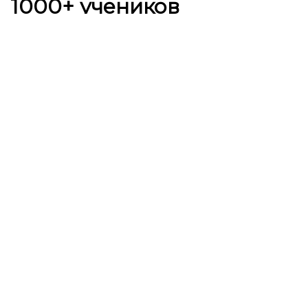
1000+ учеников
Уже воспользовались нашими курсами и
достигли своих результатов
Выучите английский в
нашей школе
и Вы сможете: